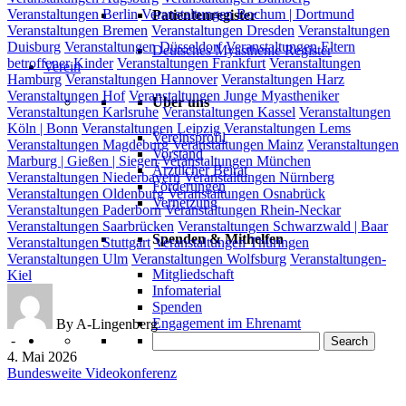
Veranstaltungen Berlin
Veranstaltungen Bochum | Dortmund
Patientenregister
Veranstaltungen Bremen
Veranstaltungen Dresden
Veranstaltungen
Duisburg
Veranstaltungen Düsseldorf
Veranstaltungen Eltern
Deutsches Myasthenie Register
betroffener Kinder
Veranstaltungen Frankfurt
Veranstaltungen
Verein
Hamburg
Veranstaltungen Hannover
Veranstaltungen Harz
Veranstaltungen Hof
Veranstaltungen Junge Myastheniker
Über uns
Veranstaltungen Karlsruhe
Veranstaltungen Kassel
Veranstaltungen
Köln | Bonn
Veranstaltungen Leipzig
Veranstaltungen Lems
Vereinsprofil
Veranstaltungen Magdeburg
Veranstaltungen Mainz
Veranstaltungen
Vorstand
Marburg | Gießen | Siegen
Veranstaltungen München
Ärztlicher Beirat
Veranstaltungen Niederbayern
Veranstaltungen Nürnberg
Förderungen
Veranstaltungen Oldenburg
Veranstaltungen Osnabrück
Vernetzung
Veranstaltungen Paderborn
Veranstaltungen Rhein-Neckar
Veranstaltungen Saarbrücken
Veranstaltungen Schwarzwald | Baar
Spenden & Mithelfen
Veranstaltungen Stuttgart
Veranstaltungen Thüringen
Veranstaltungen Ulm
Veranstaltungen Wolfsburg
Veranstaltungen-
Mitgliedschaft
Kiel
Infomaterial
Spenden
Engagement im Ehrenamt
By A-Lingenberg
-
Search
4. Mai 2026
Bundesweite Videokonferenz