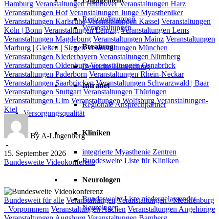
Hamburg
Veranstaltungen Hannover
Veranstaltungen Harz
Veranstaltungen Hof
Veranstaltungen Junge Myastheniker
Regionalgruppen
Veranstaltungen Karlsruhe
Veranstaltungen Kassel
Veranstaltungen
Veranstaltungen
Köln | Bonn
Veranstaltungen Leipzig
Veranstaltungen Lems
Veranstaltungen Magdeburg
Veranstaltungen Mainz
Veranstaltungen
Beratung
Marburg | Gießen | Siegen
Veranstaltungen München
Veranstaltungen Niederbayern
Veranstaltungen Nürnberg
Veranstaltungen Oldenburg
Veranstaltungen Osnabrück
Deutsche Hirnstiftung
Veranstaltungen Paderborn
Veranstaltungen Rhein-Neckar
Veranstaltungen Saarbrücken
Veranstaltungen Schwarzwald | Baar
Intranet
Veranstaltungen Stuttgart
Veranstaltungen Thüringen
Veranstaltungen Ulm
Veranstaltungen Wolfsburg
Veranstaltungen-
Regionale Ansprechpartner
Kiel
Versorgungsqualität
Kliniken
By A-Lingenberg
-
integrierte Myasthenie Zentren
15. September 2026
Bundesweite Liste für Kliniken
Bundesweite Videokonferenz
Neurologen
Bundesweite Liste niedergelassender
Bundesweite
Bundesweit für alle
Veranstaltungen
Veranstaltungen - Mecklenburg
Neurologen
Videokonferenz
- Vorpommern
Veranstaltungen Aachen
Veranstaltungen Angehörige
Veranstaltungen Augsburg
Veranstaltungen Bamberg