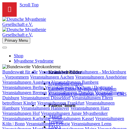
Scroll Top
Primary Menu
Shop
Myasthene Syndrome
Bundesweite
Bundesweit für alle
Veranstaltungen
Veranstaltungen - Mecklenburg
Krankheitsbilder
Videokonferenz
- Vorpommern
Veranstaltungen Aachen
Veranstaltungen Angehörige
Veranstaltungen Augsburg
Veranstaltungen Bamberg
Myasthenia Gravis
Veranstaltungen Berlin
Veranstaltungen Bochum | Dortmund
Lambert-Eaton-Myasthenie-Syndrom
Veranstaltungen Bremen
Veranstaltungen Dresden
Veranstaltungen
Kongenitales myasthenes Syndrom – CMS
Duisburg
Veranstaltungen Düsseldorf
Veranstaltungen Eltern
betroffener Kinder
Veranstaltungen Frankfurt
Veranstaltungen
Patient*innen
Hamburg
Veranstaltungen Hannover
Veranstaltungen Harz
Veranstaltungen Hof
Veranstaltungen Junge Myastheniker
Aktuell
Veranstaltungen Karlsruhe
Veranstaltungen Kassel
Veranstaltungen
Termine
Köln | Bonn
Veranstaltungen Leipzig
Veranstaltungen Lems
FAQ´s
Veranstaltungen Magdeburg
Veranstaltungen Mainz
Veranstaltungen