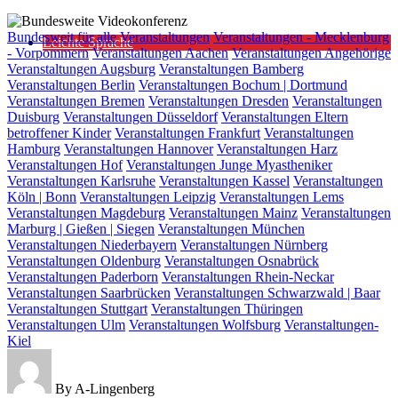
Bundesweite
Bundesweit für alle
Veranstaltungen
Veranstaltungen - Mecklenburg
Leichte Sprache
Videokonferenz
- Vorpommern
Veranstaltungen Aachen
Veranstaltungen Angehörige
Veranstaltungen Augsburg
Veranstaltungen Bamberg
Veranstaltungen Berlin
Veranstaltungen Bochum | Dortmund
Veranstaltungen Bremen
Veranstaltungen Dresden
Veranstaltungen
Duisburg
Veranstaltungen Düsseldorf
Veranstaltungen Eltern
betroffener Kinder
Veranstaltungen Frankfurt
Veranstaltungen
Hamburg
Veranstaltungen Hannover
Veranstaltungen Harz
Veranstaltungen Hof
Veranstaltungen Junge Myastheniker
Veranstaltungen Karlsruhe
Veranstaltungen Kassel
Veranstaltungen
Köln | Bonn
Veranstaltungen Leipzig
Veranstaltungen Lems
Veranstaltungen Magdeburg
Veranstaltungen Mainz
Veranstaltungen
Marburg | Gießen | Siegen
Veranstaltungen München
Veranstaltungen Niederbayern
Veranstaltungen Nürnberg
Veranstaltungen Oldenburg
Veranstaltungen Osnabrück
Veranstaltungen Paderborn
Veranstaltungen Rhein-Neckar
Veranstaltungen Saarbrücken
Veranstaltungen Schwarzwald | Baar
Veranstaltungen Stuttgart
Veranstaltungen Thüringen
Veranstaltungen Ulm
Veranstaltungen Wolfsburg
Veranstaltungen-
Kiel
By A-Lingenberg