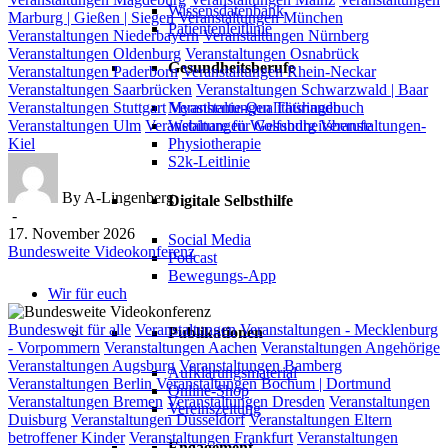
Wissensdatenbank
Marburg | Gießen | Siegen
Veranstaltungen München
Patientenleitlinie
Veranstaltungen Niederbayern
Veranstaltungen Nürnberg
Veranstaltungen Oldenburg
Veranstaltungen Osnabrück
Gesundheitsberufe
Veranstaltungen Paderborn
Veranstaltungen Rhein-Neckar
Veranstaltungen Saarbrücken
Veranstaltungen Schwarzwald | Baar
Myasthenie-Qualitätshandbuch
Veranstaltungen Stuttgart
Veranstaltungen Thüringen
Webinare für Gesundheitsberufe
Veranstaltungen Ulm
Veranstaltungen Wolfsburg
Veranstaltungen-
Physiotherapie
Kiel
S2k-Leitlinie
By A-Lingenberg
Digitale Selbsthilfe
-
17. November 2026
Social Media
Bundesweite Videokonferenz
Podcast
Bewegungs-App
Wir für euch
Bundesweite
Bundesweit für alle
Veranstaltungen
Veranstaltungen - Mecklenburg
Publikationen
Videokonferenz
- Vorpommern
Veranstaltungen Aachen
Veranstaltungen Angehörige
Veranstaltungen Augsburg
Veranstaltungen Bamberg
Aufklärungsmaterial
Veranstaltungen Berlin
Veranstaltungen Bochum | Dortmund
Online-Shop
Veranstaltungen Bremen
Veranstaltungen Dresden
Veranstaltungen
Vereinszeitung
Duisburg
Veranstaltungen Düsseldorf
Veranstaltungen Eltern
betroffener Kinder
Veranstaltungen Frankfurt
Veranstaltungen
Engagement