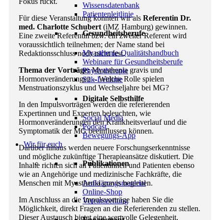
Fokus rückt.
Wissensdatenbank
Patientenleitlinie
Für diese Veranstaltung konnten wir als
Referentin Dr.
med. Charlotte Schubert
(iMZ Hamburg) gewinnen.
Gesundheitsberufe
Eine zweite Referentin bzw. ein zweiter Referent wird
voraussichtlich teilnehmen; der Name stand bei
Myasthenie-Qualitätshandbuch
Redaktionsschluss noch nicht fest.
Webinare für Gesundheitsberufe
Thema der Vorträge:
Myasthenia gravis und
Physiotherapie
Hormonveränderungen – Welche Rolle spielen
S2k-Leitlinie
Menstruationszyklus und Wechseljahre bei MG?
Digitale Selbsthilfe
In den Impulsvorträgen werden die referierenden
Expertinnen und Experten beleuchten, wie
Social Media
Hormonveränderungen den Krankheitsverlauf und die
Podcast
Symptomatik der MG beeinflussen können.
Bewegungs-App
Wir für euch
Darüber hinaus werden neuere Forschungserkenntnisse
und mögliche zukünftige Therapieansätze diskutiert. Die
Publikationen
Inhalte richten sich an Patientinnen und Patienten ebenso
wie an Angehörige und medizinische Fachkräfte, die
Aufklärungsmaterial
Menschen mit Myasthenia gravis begleiten.
Online-Shop
Im Anschluss an die Impulsvorträge haben Sie die
Vereinszeitung
Möglichkeit, direkt Fragen an die Referierenden zu stellen.
Dieser Austausch bietet eine wertvolle Gelegenheit,
Engagement