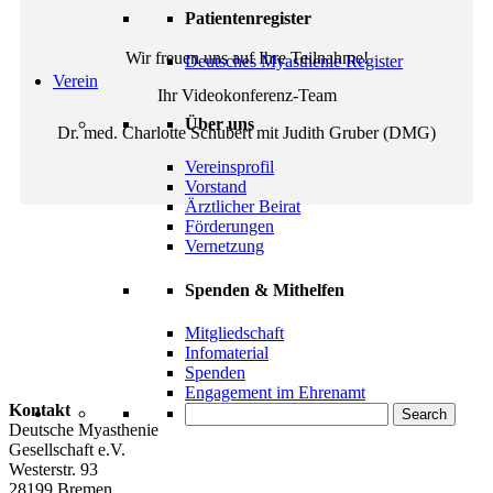
Patientenregister
Wir freuen uns auf Ihre Teilnahme!
Deutsches Myasthenie Register
Verein
Ihr Videokonferenz-Team
Über uns
Dr. med. Charlotte Schubert mit Judith Gruber (DMG)
Vereinsprofil
Vorstand
Ärztlicher Beirat
Förderungen
Vernetzung
Spenden & Mithelfen
Mitgliedschaft
Infomaterial
Spenden
Engagement im Ehrenamt
Kontakt
Search
Deutsche Myasthenie
Gesellschaft e.V.
Westerstr. 93
28199 Bremen