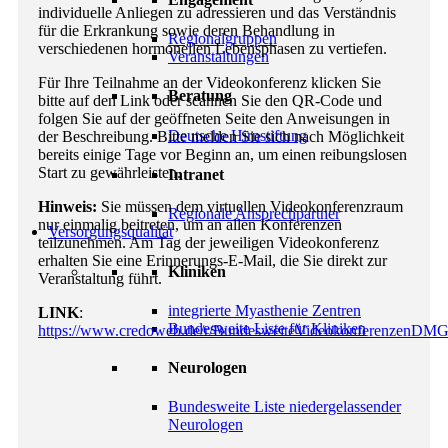
individuelle Anliegen zu adressieren und das Verständnis
für die Erkrankung sowie deren Behandlung in
Regionalgruppen
verschiedenen hormonellen Lebensphasen zu vertiefen.
Veranstaltungen
Für Ihre Teilnahme an der Videokonferenz klicken Sie
Beratung
bitte auf den Link oder scannen Sie den QR‑Code und
folgen Sie auf der geöffneten Seite den Anweisungen in
Deutsche Hirnstiftung
der Beschreibung. Bitte melden Sie sich nach Möglichkeit
bereits einige Tage vor Beginn an, um einen reibungslosen
Start zu gewährleisten.
Intranet
Hinweis:
Sie müssen dem virtuellen Videokonferenzraum
Regionale Ansprechpartner
nur einmalig beitreten, um an allen Konferenzen
Versorgungsqualität
teilzunehmen. Am Tag der jeweiligen Videokonferenz
erhalten Sie eine Erinnerungs‑E-Mail, die Sie direkt zur
Kliniken
Veranstaltung führt.
integrierte Myasthenie Zentren
LINK
:
Bundesweite Liste für Kliniken
https://www.credoweb.de/r/BundesweiteVideokonferenzenDM
Neurologen
Bundesweite Liste niedergelassender
Neurologen