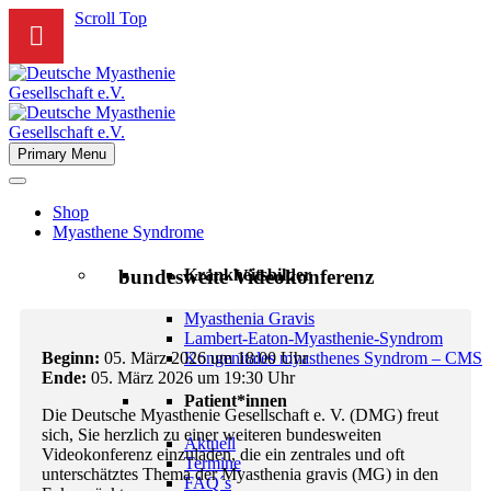
Scroll Top
Primary Menu
Shop
Myasthene Syndrome
bundesweite Videokonferenz
Krankheitsbilder
Myasthenia Gravis
Lambert-Eaton-Myasthenie-Syndrom
Kongenitales myasthenes Syndrom – CMS
Beginn:
05. März 2026 um 18:00 Uhr
Ende:
05. März 2026 um 19:30 Uhr
Patient*innen
Die Deutsche Myasthenie Gesellschaft e. V. (DMG) freut
sich, Sie herzlich zu einer weiteren bundesweiten
Aktuell
Videokonferenz einzuladen, die ein zentrales und oft
Termine
unterschätztes Thema der Myasthenia gravis (MG) in den
FAQ´s