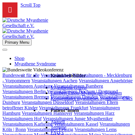
Scroll Top
Primary Menu
Shop
Myasthene Syndrome
Bundesweite
Bundesweit für alle
Veranstaltungen
Veranstaltungen - Mecklenburg
Krankheitsbilder
Videokonferenz
- Vorpommern
Veranstaltungen Aachen
Veranstaltungen Angehörige
Veranstaltungen Augsburg
Veranstaltungen Bamberg
Myasthenia Gravis
Veranstaltungen Berlin
Veranstaltungen Bochum | Dortmund
Lambert-Eaton-Myasthenie-Syndrom
Veranstaltungen Bremen
Veranstaltungen Dresden
Veranstaltungen
Kongenitales myasthenes Syndrom – CMS
Duisburg
Veranstaltungen Düsseldorf
Veranstaltungen Eltern
betroffener Kinder
Veranstaltungen Frankfurt
Veranstaltungen
Patient*innen
Hamburg
Veranstaltungen Hannover
Veranstaltungen Harz
Veranstaltungen Hof
Veranstaltungen Junge Myastheniker
Aktuell
Veranstaltungen Karlsruhe
Veranstaltungen Kassel
Veranstaltungen
Termine
Köln | Bonn
Veranstaltungen Leipzig
Veranstaltungen Lems
FAQ´s
Veranstaltungen Magdeburg
Veranstaltungen Mainz
Veranstaltungen