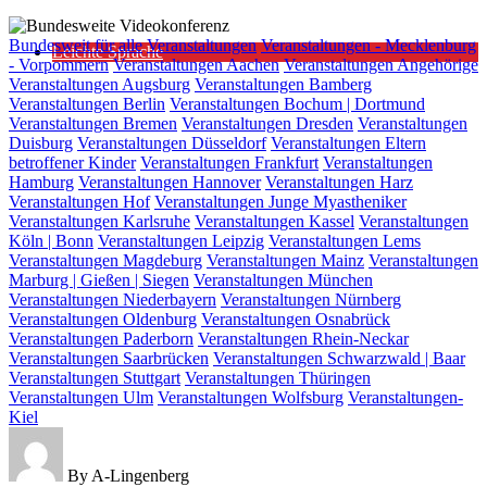
Bundesweite
Bundesweit für alle
Veranstaltungen
Veranstaltungen - Mecklenburg
Leichte Sprache
Videokonferenz
- Vorpommern
Veranstaltungen Aachen
Veranstaltungen Angehörige
Veranstaltungen Augsburg
Veranstaltungen Bamberg
Veranstaltungen Berlin
Veranstaltungen Bochum | Dortmund
Veranstaltungen Bremen
Veranstaltungen Dresden
Veranstaltungen
Duisburg
Veranstaltungen Düsseldorf
Veranstaltungen Eltern
betroffener Kinder
Veranstaltungen Frankfurt
Veranstaltungen
Hamburg
Veranstaltungen Hannover
Veranstaltungen Harz
Veranstaltungen Hof
Veranstaltungen Junge Myastheniker
Veranstaltungen Karlsruhe
Veranstaltungen Kassel
Veranstaltungen
Köln | Bonn
Veranstaltungen Leipzig
Veranstaltungen Lems
Veranstaltungen Magdeburg
Veranstaltungen Mainz
Veranstaltungen
Marburg | Gießen | Siegen
Veranstaltungen München
Veranstaltungen Niederbayern
Veranstaltungen Nürnberg
Veranstaltungen Oldenburg
Veranstaltungen Osnabrück
Veranstaltungen Paderborn
Veranstaltungen Rhein-Neckar
Veranstaltungen Saarbrücken
Veranstaltungen Schwarzwald | Baar
Veranstaltungen Stuttgart
Veranstaltungen Thüringen
Veranstaltungen Ulm
Veranstaltungen Wolfsburg
Veranstaltungen-
Kiel
By A-Lingenberg