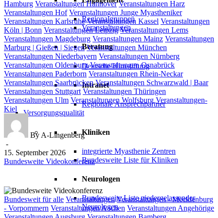
Hamburg
Veranstaltungen Hannover
Veranstaltungen Harz
Veranstaltungen Hof
Veranstaltungen Junge Myastheniker
Regionalgruppen
Veranstaltungen Karlsruhe
Veranstaltungen Kassel
Veranstaltungen
Veranstaltungen
Köln | Bonn
Veranstaltungen Leipzig
Veranstaltungen Lems
Veranstaltungen Magdeburg
Veranstaltungen Mainz
Veranstaltungen
Beratung
Marburg | Gießen | Siegen
Veranstaltungen München
Veranstaltungen Niederbayern
Veranstaltungen Nürnberg
Veranstaltungen Oldenburg
Veranstaltungen Osnabrück
Deutsche Hirnstiftung
Veranstaltungen Paderborn
Veranstaltungen Rhein-Neckar
Veranstaltungen Saarbrücken
Veranstaltungen Schwarzwald | Baar
Intranet
Veranstaltungen Stuttgart
Veranstaltungen Thüringen
Veranstaltungen Ulm
Veranstaltungen Wolfsburg
Veranstaltungen-
Regionale Ansprechpartner
Kiel
Versorgungsqualität
Kliniken
By A-Lingenberg
-
integrierte Myasthenie Zentren
15. September 2026
Bundesweite Liste für Kliniken
Bundesweite Videokonferenz
Neurologen
Bundesweite Liste niedergelassender
Bundesweite
Bundesweit für alle
Veranstaltungen
Veranstaltungen - Mecklenburg
Neurologen
Videokonferenz
- Vorpommern
Veranstaltungen Aachen
Veranstaltungen Angehörige
Veranstaltungen Augsburg
Veranstaltungen Bamberg