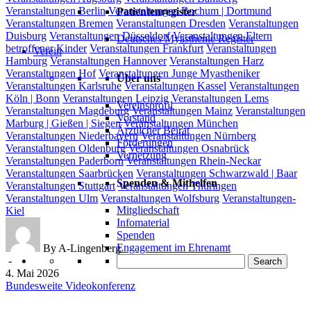
Veranstaltungen Berlin
Veranstaltungen Bochum | Dortmund
Patientenregister
Veranstaltungen Bremen
Veranstaltungen Dresden
Veranstaltungen
Duisburg
Veranstaltungen Düsseldorf
Veranstaltungen Eltern
Deutsches Myasthenie Register
betroffener Kinder
Veranstaltungen Frankfurt
Veranstaltungen
Verein
Hamburg
Veranstaltungen Hannover
Veranstaltungen Harz
Veranstaltungen Hof
Veranstaltungen Junge Myastheniker
Über uns
Veranstaltungen Karlsruhe
Veranstaltungen Kassel
Veranstaltungen
Köln | Bonn
Veranstaltungen Leipzig
Veranstaltungen Lems
Vereinsprofil
Veranstaltungen Magdeburg
Veranstaltungen Mainz
Veranstaltungen
Vorstand
Marburg | Gießen | Siegen
Veranstaltungen München
Ärztlicher Beirat
Veranstaltungen Niederbayern
Veranstaltungen Nürnberg
Förderungen
Veranstaltungen Oldenburg
Veranstaltungen Osnabrück
Vernetzung
Veranstaltungen Paderborn
Veranstaltungen Rhein-Neckar
Veranstaltungen Saarbrücken
Veranstaltungen Schwarzwald | Baar
Spenden & Mithelfen
Veranstaltungen Stuttgart
Veranstaltungen Thüringen
Veranstaltungen Ulm
Veranstaltungen Wolfsburg
Veranstaltungen-
Mitgliedschaft
Kiel
Infomaterial
Spenden
Engagement im Ehrenamt
By A-Lingenberg
-
Search
4. Mai 2026
Bundesweite Videokonferenz