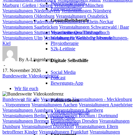
Wissensdatenbank
Marburg | Gießen | Siegen
Veranstaltungen München
Patientenleitlinie
Veranstaltungen Niederbayern
Veranstaltungen Nürnberg
Veranstaltungen Oldenburg
Veranstaltungen Osnabrück
Gesundheitsberufe
Veranstaltungen Paderborn
Veranstaltungen Rhein-Neckar
Veranstaltungen Saarbrücken
Veranstaltungen Schwarzwald | Baar
Myasthenie-Qualitätshandbuch
Veranstaltungen Stuttgart
Veranstaltungen Thüringen
Webinare für Gesundheitsberufe
Veranstaltungen Ulm
Veranstaltungen Wolfsburg
Veranstaltungen-
Physiotherapie
Kiel
S2k-Leitlinie
By A-Lingenberg
Digitale Selbsthilfe
-
17. November 2026
Social Media
Bundesweite Videokonferenz
Podcast
Bewegungs-App
Wir für euch
Bundesweite
Bundesweit für alle
Veranstaltungen
Veranstaltungen - Mecklenburg
Publikationen
Videokonferenz
- Vorpommern
Veranstaltungen Aachen
Veranstaltungen Angehörige
Veranstaltungen Augsburg
Veranstaltungen Bamberg
Aufklärungsmaterial
Veranstaltungen Berlin
Veranstaltungen Bochum | Dortmund
Online-Shop
Veranstaltungen Bremen
Veranstaltungen Dresden
Veranstaltungen
Vereinszeitung
Duisburg
Veranstaltungen Düsseldorf
Veranstaltungen Eltern
betroffener Kinder
Veranstaltungen Frankfurt
Veranstaltungen
Engagement