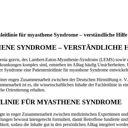
leitlinie für myasthene Syndrome – verständliche Hilfe
HENE SYNDROME – VERSTÄNDLICHE 
ia gravis, des Lambert-Eaton-Myasthenie-Syndroms (LEMS) sowie de
krankungen komplex sind, entstehen im Alltag häufig Unsicherheiten. 
er Syndrome eine Patientenleitlinie für myasthene Syndrome entwickelt
s einer engen Zusammenarbeit zwischen der Deutschen Hirnstiftung e. V
enarbeit ist es, die wissenschaftlichen Inhalte der Fachleitlinie in ei
che Orientierung erhalten.
TLINIE FÜR MYASTHENE SYNDROME
olgte in enger Zusammenarbeit zwischen medizinischen Expertinnen und
lungen bewusst laiengerecht formuliert, damit Betroffene fundierte und
hkeit, sodass die Inhalte gut in den persönlichen Alltag integriert werd