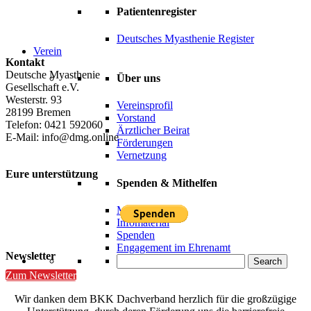
Patientenregister
Deutsches Myasthenie Register
Verein
Kontakt
Deutsche Myasthenie
Über uns
Gesellschaft e.V.
Westerstr. 93
Vereinsprofil
28199 Bremen
Vorstand
Telefon: 0421 592060
Ärztlicher Beirat
E-Mail: info@dmg.online
Förderungen
Vernetzung
Eure unterstützung
Spenden & Mithelfen
Mitgliedschaft
Infomaterial
Spenden
Engagement im Ehrenamt
Newsletter
Search
Zum Newsletter
Wir danken dem BKK Dachverband herzlich für die großzügige