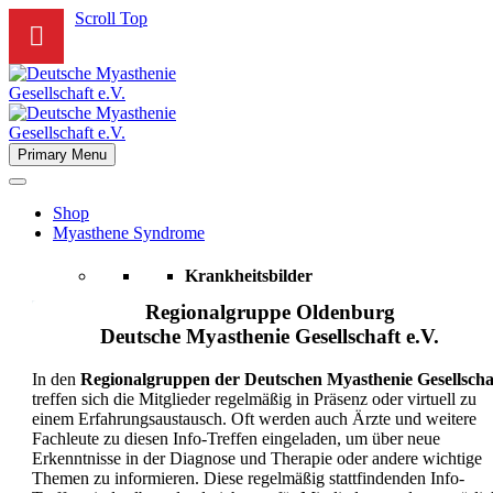
Scroll Top
Primary Menu
Shop
Myasthene Syndrome
Krankheitsbilder
Regionalgruppe Oldenburg
Myasthenia Gravis
Deutsche Myasthenie Gesellschaft e.V.
Lambert-Eaton-Myasthenie-Syndrom
Kongenitales myasthenes Syndrom – CMS
In den
Regionalgruppen der Deutschen Myasthenie Gesellscha
treffen sich die Mitglieder regelmäßig in Präsenz oder virtuell zu
Patient*innen
einem Erfahrungsaustausch. Oft werden auch Ärzte und weitere
Fachleute zu diesen Info-Treffen eingeladen, um über neue
Aktuell
Erkenntnisse in der Diagnose und Therapie oder andere wichtige
Termine
Themen zu informieren. Diese regelmäßig stattfindenden Info-
FAQ´s