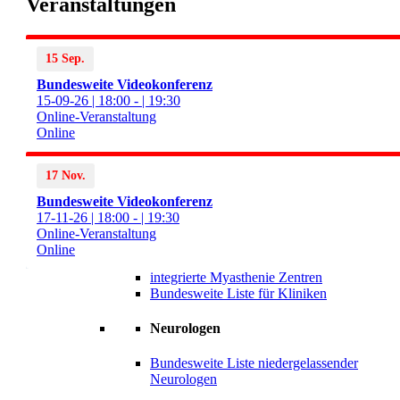
Veranstaltungen
Regionalgruppen
Veranstaltungen
15 Sep.
Bundesweite Videokonferenz
Beratung
15-09-26 | 18:00 - | 19:30
Online-Veranstaltung
Deutsche Hirnstiftung
Online
Intranet
17 Nov.
Regionale Ansprechpartner
Bundesweite Videokonferenz
Versorgungsqualität
17-11-26 | 18:00 - | 19:30
Online-Veranstaltung
Kliniken
Online
integrierte Myasthenie Zentren
Bundesweite Liste für Kliniken
Neurologen
Bundesweite Liste niedergelassender
Neurologen