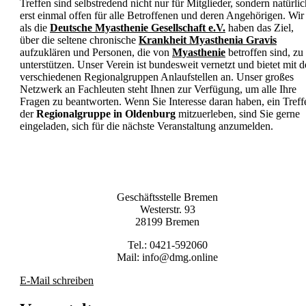
Treffen sind selbstredend nicht nur für Mitglieder, sondern natürlic
Wissensdatenbank
erst einmal offen für alle Betroffenen und deren Angehörigen. Wir
Patientenleitlinie
als die
Deutsche Myasthenie Gesellschaft e.V.
haben das Ziel,
über die seltene chronische
Krankheit Myasthenia Gravis
Gesundheitsberufe
aufzuklären und Personen, die von
Myasthenie
betroffen sind, zu
unterstützen. Unser Verein ist bundesweit vernetzt und bietet mit 
Myasthenie-Qualitätshandbuch
verschiedenen Regionalgruppen Anlaufstellen an. Unser großes
Webinare für Gesundheitsberufe
Netzwerk an Fachleuten steht Ihnen zur Verfügung, um alle Ihre
Physiotherapie
Fragen zu beantworten. Wenn Sie Interesse daran haben, ein Treff
S2k-Leitlinie
der
Regionalgruppe in Oldenburg
mitzuerleben, sind Sie gerne
eingeladen, sich für die nächste Veranstaltung anzumelden.
Digitale Selbsthilfe
Social Media
Podcast
Bewegungs-App
Geschäftsstelle Bremen
Wir für euch
Westerstr. 93
28199 Bremen
Publikationen
Tel.: 0421-592060
Aufklärungsmaterial
Mail: info@dmg.online
Online-Shop
Vereinszeitung
E-Mail schreiben
Engagement