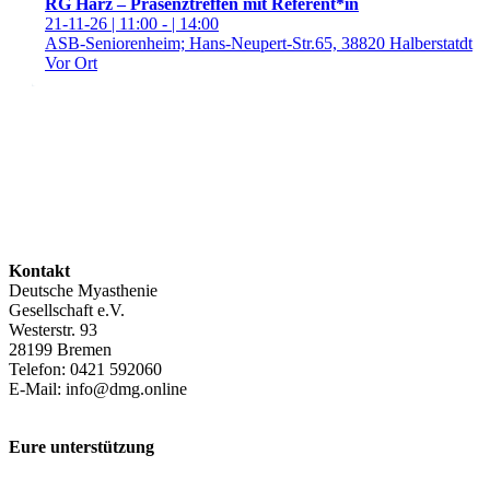
RG Harz – Präsenztreffen mit Referent*in
21-11-26 | 11:00 - | 14:00
ASB-Seniorenheim; Hans-Neupert-Str.65, 38820 Halberstatdt
Vor Ort
Kontakt
Deutsche Myasthenie
Gesellschaft e.V.
Westerstr. 93
28199 Bremen
Telefon: 0421 592060
E-Mail: info@dmg.online
Eure unterstützung