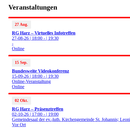
Veranstaltungen
27 Aug.
RG Harz – Virtuelles Infotreffen
27-08-26 | 18:00 - | 19:30
-
Online
15 Sep.
Bundesweite Videokonferenz
15-09-26 | 18:00 - | 19:30
Online-Veranstaltung
Online
02 Okt.
RG Harz – Präsenztreffen
02-10-26 | 17:00 - | 19:00
Gemeindesaal der ev.-luth. Kirchengemeinde St. Johannis; Leo
Vor Ort