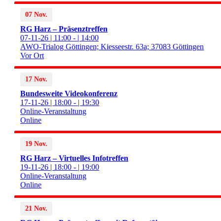
07 Nov.
RG Harz – Präsenztreffen
07-11-26 | 11:00 - | 14:00
AWO-Trialog Göttingen; Kiesseestr. 63a; 37083 Göttingen
Vor Ort
17 Nov.
Bundesweite Videokonferenz
17-11-26 | 18:00 - | 19:30
Online-Veranstaltung
Online
19 Nov.
RG Harz – Virtuelles Infotreffen
19-11-26 | 18:00 - | 19:00
Online-Veranstaltung
Online
21 Nov.