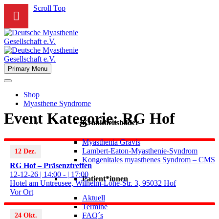
Scroll Top
Primary Menu
Shop
Myasthene Syndrome
Event Kategorie:
RG Hof
Krankheitsbilder
Myasthenia Gravis
Lambert-Eaton-Myasthenie-Syndrom
12 Dez.
Kongenitales myasthenes Syndrom – CMS
RG Hof – Präsenztreffen
12-12-26 | 14:00 - | 17:00
Patient*innen
Hotel am Untreusee, Wilhelm-Löhe-Str. 3, 95032 Hof
Vor Ort
Aktuell
Termine
FAQ´s
24 Okt.