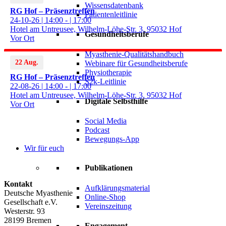
Wissensdatenbank
RG Hof – Präsenztreffen
Patientenleitlinie
24-10-26 | 14:00 - | 17:00
Hotel am Untreusee, Wilhelm-Löhe-Str. 3, 95032 Hof
Gesundheitsberufe
Vor Ort
Myasthenie-Qualitätshandbuch
22 Aug.
Webinare für Gesundheitsberufe
Physiotherapie
RG Hof – Präsenztreffen
S2k-Leitlinie
22-08-26 | 14:00 - | 17:00
Hotel am Untreusee, Wilhelm-Löhe-Str. 3, 95032 Hof
Digitale Selbsthilfe
Vor Ort
Social Media
Podcast
Bewegungs-App
Wir für euch
Publikationen
Kontakt
Aufklärungsmaterial
Deutsche Myasthenie
Online-Shop
Gesellschaft e.V.
Vereinszeitung
Westerstr. 93
28199 Bremen
Engagement