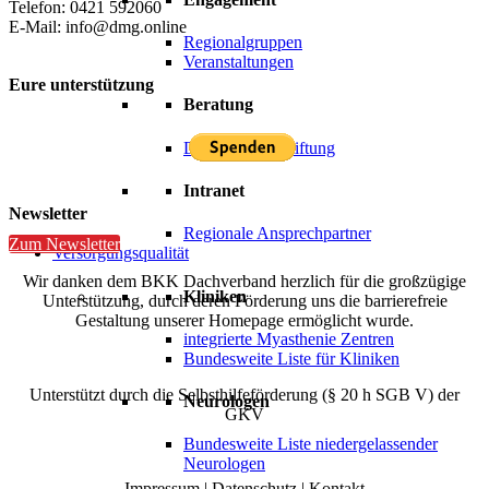
Telefon: 0421 592060
E-Mail: info@dmg.online
Regionalgruppen
Veranstaltungen
Eure unterstützung
Beratung
Deutsche Hirnstiftung
Intranet
Newsletter
Regionale Ansprechpartner
Zum Newsletter
Versorgungsqualität
Wir danken dem BKK Dachverband herzlich für die großzügige
Kliniken
Unterstützung, durch deren Förderung uns die barrierefreie
Gestaltung unserer Homepage ermöglicht wurde.
integrierte Myasthenie Zentren
Bundesweite Liste für Kliniken
Unterstützt durch die Selbsthilfeförderung (§ 20 h SGB V) der
Neurologen
GKV
Bundesweite Liste niedergelassender
Neurologen
Impressum
|
Datenschutz
|
Kontakt