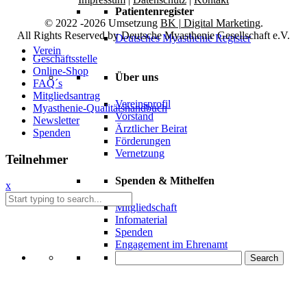
Patientenregister
© 2022 -2026 Umsetzung
BK | Digital Marketing
.
All Rights Reserved by Deutsche Myasthenie Gesellschaft e.V.
Deutsches Myasthenie Register
Verein
Geschäftsstelle
Online-Shop
Über uns
FAQ´s
Mitgliedsantrag
Vereinsprofil
Myasthenie-Qualitätshandbuch
Vorstand
Newsletter
Ärztlicher Beirat
Spenden
Förderungen
Vernetzung
Teilnehmer
Spenden & Mithelfen
x
Mitgliedschaft
Infomaterial
Spenden
Engagement im Ehrenamt
Search