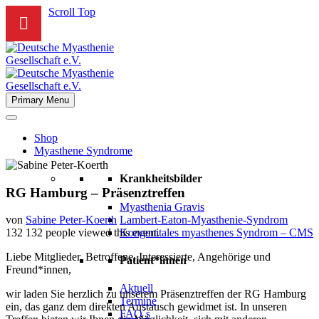
Scroll Top
Primary Menu
Shop
Myasthene Syndrome
Krankheitsbilder
RG Hamburg – Präsenztreffen
Myasthenia Gravis
Lambert-Eaton-Myasthenie-Syndrom
von
Sabine Peter-Koerth
Kongenitales myasthenes Syndrom – CMS
132
132 people viewed this event.
Liebe Mitglieder, Betroffene, Interessierte, Angehörige und
Patient*innen
Freund*innen,
Aktuell
wir laden Sie herzlich zu unserem Präsenztreffen der RG Hamburg
Termine
ein, das ganz dem direkten Austausch gewidmet ist. In unseren
FAQ´s