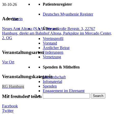
Patientenregister
30-10-26
Deutsches Myasthenie Register
Adresse
Verein
Neues Amt Altona (NAA), Neue Große Bergstr. 3, 22767
Über uns
Hamburg, direkt am Bahnhof Altona, Parkpätze im Mercado Center,
2. OG
Vereinsprofil
Vorstand
Ärztlicher Beirat
Veranstaltungsarten
Förderungen
Vernetzung
Vor Ort
Spenden & Mithelfen
Veranstaltungskategorie
Mitgliedschaft
Infomaterial
Spenden
RG Hamburg
Engagement im Ehrenamt
Mit freunden teilen
Search
Facebook
Twitter