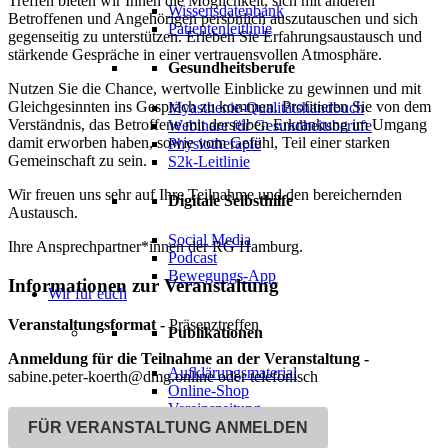
Treffen bieten wir Ihnen die Möglichkeit, sich mit anderen
Wissensdatenbank
Betroffenen und Angehörigen persönlich auszutauschen und sich
Patientenleitlinie
gegenseitig zu unterstützen. Erleben Sie Erfahrungsaustausch und
stärkende Gespräche in einer vertrauensvollen Atmosphäre.
Gesundheitsberufe
Nutzen Sie die Chance, wertvolle Einblicke zu gewinnen und mit
Gleichgesinnten ins Gespräch zu kommen. Profitieren Sie von dem
Myasthenie-Qualitätshandbuch
Verständnis, das Betroffene mit derselben Erkrankung im Umgang
Webinare für Gesundheitsberufe
damit erworben haben, sowie vom Gefühl, Teil einer starken
Physiotherapie
Gemeinschaft zu sein.
S2k-Leitlinie
Wir freuen uns sehr auf Ihre Teilnahme und den bereichernden
Digitale Selbsthilfe
Austausch.
Social Media
Ihre Ansprechpartner*innen der RG Hamburg.
Podcast
Bewegungs-App
Informationen zur Veranstaltung
Wir für euch
Veranstaltungsformat -
Präsenztreffen
Publikationen
Anmeldung für die Teilnahme an der Veranstaltung -
Aufklärungsmaterial
sabine.peter-koerth@dmg.online oder telefonisch
Online-Shop
Vereinszeitung
FÜR VERANSTALTUNG ANMELDEN
Engagement